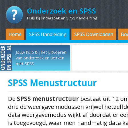
Onderzoek en SPSS
Hulp bij onderzoek en SPSS handleiding
Home
SPSS Handleiding
SPSS Downloaden
Bo
Jouw hulp bij het uitvoeren
van onderzoek en werken
met SPSS
SPSS Menustructuur
De
SPSS menustructuur
bestaat uit 12 ond
drie de weergave modussen vrijwel hetzelfd
data weergavemodus wijkt af doordat er een
is toegevoegd, waar men handmatig data ka